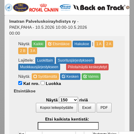
Imatran Palveluskoirayhdistys ry
-
PAEK,PAHA - 10.5.2026 10:00-10.5.2026
00:00
Näytä:
|
Kaikki
Etsintäkoe
Hakukoe
1 A
2 A
2 B
3 A
Lajittele:
Luokittain
Suoritusjärjestykseen
Muokkausjärjestykseen
Piilota/näytä keskeytetyt
Näytä:
Syöttämättä
Kesken
Valmis
Kat nro.
Luokka
Etsintäkoe
Näytä
riviä
Kopioi leikepöydälle
Excel
PDF
Etsi kaikista kentistä:
Kat
Pudotettu
Esine-