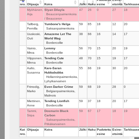
nro.
Ohjaaja
Koira
Jälki
Haku
esine
etsintä
Tarkkuuse
Myöhänen,
Slyan Dilayla
47
26
0
27
18
Arja
Beaucenpaimenkoira
/ Beauceron
Tallberg,
Yumbone's Helga
59
65
18
12
20
Pernilla
Saksanpaimenkoira
Uuskoski,
Amazeme Let The
38
66
16
14
17
Outi
World Wag
Bordercollie
Vainio,
Lemmy
56
70
15
20
19
Mirva
Bordercollie
Vilpponen,
Tending Cute
48
70
15
19
17
Minna
Bordercollie
Aalto,
Kare-Saran
55
66
19
30
20
Susanna
Hubbabubba
Hollanninpaimenkoira,
Lyhytkarvainen
Frimodig,
Even Darker Crime
59
68
19
28
0
Marko
Belgianpaimenkoira,
Malinois
Miettinen,
Tending Lionfish
59
37
18
20
17
Anne
Bordercollie
Tammi,
Dosmarin Black
59
67
17
18
19
Sirpa
Carbon
Saksanpaimenkoira,
Pitkäkarvainen
Kat
Ohjaaja
Koira
Jälki
Haku
Pudotettu
Esine-
Tarkkuuse
nro.
esine
etsintä