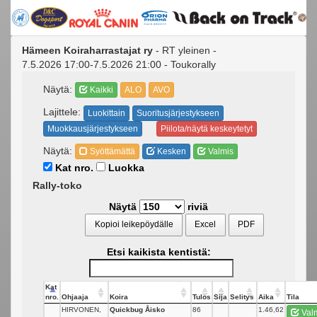
Hämeen Koiraharrastajat ry
- RT yleinen -
7.5.2026 17:00-7.5.2026 21:00 - Toukorally
Näytä:
Kaikki
ALO
AVO
Lajittele:
Luokittain
Suoritusjärjestykseen
Muokkausjärjestykseen
Piilota/näytä keskeytetyt
Näytä:
Syöttämättä
Kesken
Valmis
Kat nro.
Luokka
Rally-toko
Näytä
riviä
Kopioi leikepöydälle
Excel
PDF
Etsi kaikista kentistä:
Kat
nro.
Ohjaaja
Koira
Tulos
Sija
Selitys
Aika
Tila
HIRVONEN,
Quickbug Åisko
86
_
1.46,62
Val