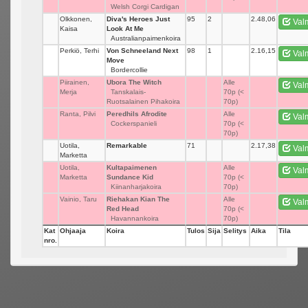
Welsh Corgi Cardigan
Olkkonen,
Diva's Heroes Just
95
2
2.48,06
Val
Kaisa
Look At Me
Australianpaimenkoira
Perkiö, Terhi
Von Schneeland Next
98
1
2.16,15
Val
Move
Bordercollie
Piirainen,
Ubora The Witch
_
Alle
Val
Merja
Tanskalais-
70p (<
Ruotsalainen Pihakoira
70p)
Ranta, Pilvi
Peredhils Afrodite
_
Alle
Val
Cockerspanieli
70p (<
70p)
Uotila,
Remarkable
71
_
2.17,38
Val
Marketta
Uotila,
Kultapaimenen
_
Alle
Val
Marketta
Sundance Kid
70p (<
Kiinanharjakoira
70p)
Vainio, Taru
Riehakan Kian The
_
Alle
Val
Red Head
70p (<
Havannankoira
70p)
Kat
Ohjaaja
Koira
Tulos
Sija
Selitys
Aika
Tila
nro.