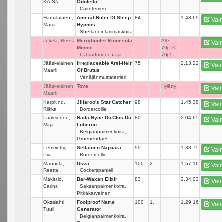
KAISA
Odotettu
Cairnterrieri
Hämäläinen ,
Amerat Ruler Of Sleep
84
_
1.43,69
Val
Maria
Hypnos
Shetlanninlammaskoira
Jokela, Reeta
Merryhunter Minnesota
_
Alle
Val
Minnie
70p (<
Labradorinnoutaja
70p)
Jääskeläinen,
Irreplaceable Arel-Heir
75
_
2.13,22
Val
Maarit
Of Brutus
Venäjänmustaterrieri
Jääskeläinen,
Tove
_
Hylätty
Val
Maarit
Karplund,
Jillaroo's Star Catcher
98
_
1.45,38
Val
Riikka
Bordercollie
Laaksonen,
Naila Nyce Du Clos Du
80
_
2.04,65
Val
Mirja
Luberon
Belgianpaimenkoira,
Groenendael
Lemmetty,
Sellainen Näppärä
99
_
1.33,75
Val
Piia
Bordercollie
Maunula,
Usva
100
2.
1.57,16
Val
Reetta
Cockerspanieli
Mäkitalo,
Bar-Waxan Elixir
83
_
2.34,03
Val
Carina
Saksanpaimenkoira,
Pitkäkarvainen
Oksalahti,
Foolproof Name
100
1.
1.29,16
Val
Tuuli
Generator
Belgianpaimenkoira,