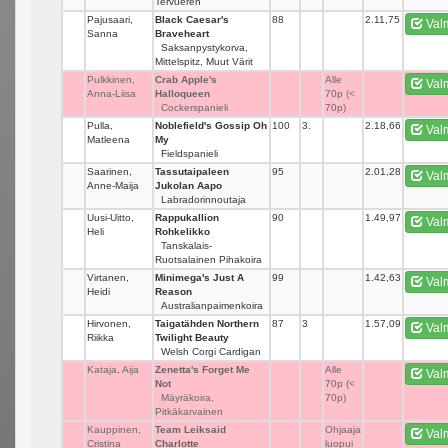
Tervueren
Pajusaari,
Black Caesar's
88
_
2.11,75
Val
Sanna
Braveheart
Saksanpystykorva,
Mittelspitz, Muut Värit
Pulkkinen,
Crab Apple's
_
Alle
Val
Anna-Liisa
Halloqueen
70p (<
Cockerspanieli
70p)
Pulla,
Noblefield's Gossip Oh
100
3.
2.18,66
Val
Matleena
My
Fieldspanieli
Saarinen,
Tassutaipaleen
95
_
2.01,28
Val
Anne-Maija
Jukolan Aapo
Labradorinnoutaja
Uusi-Uitto,
Rappukallion
90
_
1.49,97
Val
Heli
Rohkelikko
Tanskalais-
Ruotsalainen Pihakoira
Virtanen,
Minimega's Just A
99
_
1.42,63
Val
Heidi
Reason
Australianpaimenkoira
Hirvonen,
Taigatähden Northern
87
3
1.57,09
Val
Riikka
Twilight Beauty
Welsh Corgi Cardigan
Kataja, Aija
Zenetta's Forget Me
_
Alle
Val
Not
70p (<
Mäyräkoira,
70p)
Pitkäkarvainen
Kauppinen,
Team Leiksaid
_
Ohjaaja
Val
Cristina
Charlotte
luopui