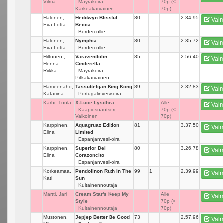
Vilma
Mäyräkoira,
70p (<
Karkeakarvainen
70p)
Halonen,
Heddwyn Blissful
80
_
2.34,95
Valm
Eva-Lotta
Becca
Bordercollie
Halonen,
Nymphia
80
_
2.35,72
Valm
Eva-Lotta
Bordercollie
Hiltunen ,
Varaventtiilin
85
_
2.56,40
Valm
Henna
Cinderella
Riikka
Mäyräkoira,
Pitkäkarvainen
Hämeenaho,
Tassuttelijan King Kong
89
_
2.32,83
Valm
Katariina
Portugalinvesikoira
Karhi, Tuula
X-Luce Lysithea
_
Alle
Valm
Kääpiösnautseri,
70p (<
Valkoinen
70p)
Karppinen,
Aquagruaz Edition
81
_
3.37,50
Valm
Elina
Limited
Espanjanvesikoira
Karppinen,
Superior Del
80
_
3.26,78
Valm
Elina
Corazoncito
Espanjanvesikoira
Korkeamaa,
Pendolinon Ruth In The
99
1
2.39,99
Valm
Kati
Sun
Kultainennoutaja
Martti, Jari
Cream Star's Keep My
_
Alle
Valm
Style
70p (<
Kultainennoutaja
70p)
Mustonen,
Jepjep Better Be Good
73
_
2.57,96
Valm