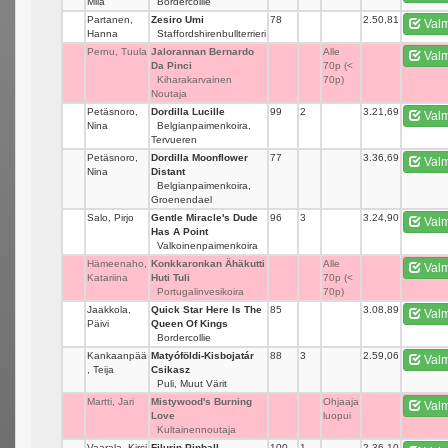
Miia
Bordercollie
Partanen,
Zesiro Umi
78
_
2.50,81
Valm
Hanna
Staffordshirenbullterrieri
Pernu, Tuula
Jalorannan Bernardo
_
Alle
Valm
Da Pinci
70p (<
Kiharakarvainen
70p)
Noutaja
Petäsnoro,
Dordilla Lucille
99
2
3.21,69
Valm
Nina
Belgianpaimenkoira,
Tervueren
Petäsnoro,
Dordilla Moonflower
77
_
3.36,69
Valm
Nina
Distant
Belgianpaimenkoira,
Groenendael
Salo, Pirjo
Gentle Miracle's Dude
96
3
3.24,90
Valm
Has A Point
Valkoinenpaimenkoira
Hämeenaho,
Konkkaronkan Ähäkutti
_
Alle
Valm
Katariina
Huti Tuli
70p (<
Portugalinvesikoira
70p)
Jaakkola,
Quick Star Here Is The
85
_
3.08,89
Valm
Päivi
Queen Of Kings
Bordercollie
Kankaanpää
Matyóföldi-Kisbojatár
88
3
2.59,06
Valm
, Teija
Csikasz
Puli, Muut Värit
Martti, Jari
Mistywood's Burning
_
Ohjaaja
Valm
Love
luopui
Kultainennoutaja
Vaarala, Kirsi
Filurin Pinball
100
1
2.36,10