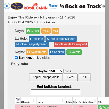
Enjoy The Ride ry
- RT yleinen - 11.4.2026
10:00-11.4.2026 13:00 - A-kisa
Näytä:
Kaikki
MES
VOI
Lajittele:
Luokittain
Suoritusjärjestykseen
Muokkausjärjestykseen
Piilota/näytä keskeytetyt
Näytä:
Syöttämättä
Kesken
Valmis
Kat nro.
Luokka
Rally-toko
Näytä
riviä
Kopioi leikepöydälle
Excel
PDF
Etsi kaikista kentistä:
Kat
nro.
Ohjaaja
Koira
Tulos
Sija
Selitys
Aika
Tila
Haarala,
Ruukin Geronimo
_
Alle
Valm