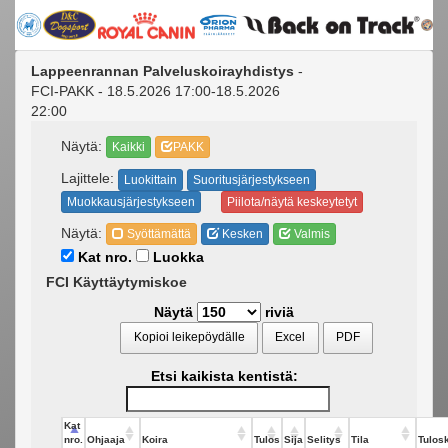
Lappeenrannan Palveluskoirayhdistys
-
FCI-PAKK - 18.5.2026 17:00-18.5.2026
22:00
Näytä:
Kaikki
PAKK
Lajittele:
Luokittain
Suoritusjärjestykseen
Muokkausjärjestykseen
Piilota/näytä keskeytetyt
Näytä:
Syöttämättä
Kesken
Valmis
Kat nro.
Luokka
FCI Käyttäytymiskoe
Näytä
riviä
Kopioi leikepöydälle
Excel
PDF
Etsi kaikista kentistä:
Kat
nro.
Ohjaaja
Koira
Tulos
Sija
Selitys
Tila
Tulosk