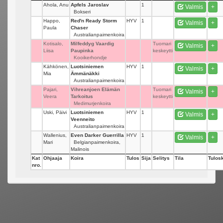
Ahola, Anu
Apfels Jaroslav
1
Valmis
+
Bokseri
Happo,
Red'n Ready Storm
HYV
1
Valmis
+
Paula
Chaser
Australianpaimenkoira
Kotisalo,
Milfeddyg Vaardig
Tuomari
Valmis
+
Liisa
Paupinka
keskeytti
Kooikerhondje
Kähkönen,
Luotsiniemen
HYV
1
Valmis
+
Mia
Ämmänäkki
Australianpaimenkoira
Pajari,
Vihreanjoen Elämän
Tuomari
Valmis
+
Veera
Tarkoitus
keskeytti
Medimurjenkoira
Uski, Päivi
Luotsiniemen
HYV
1
Valmis
+
Veenneito
Australianpaimenkoira
Wallenius,
Even Darker Guerrilla
HYV
1
Valmis
+
Mari
Belgianpaimenkoira,
Malinois
Kat
Ohjaaja
Koira
Tulos
Sija
Selitys
Tila
Tulosk
nro.