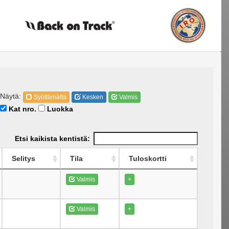
Näytä:
Syöttämättä
Kesken
Valmis
Kat nro.
Luokka
Etsi kaikista kentistä:
Selitys
Tila
Tuloskortti
Valmis
+
Valmis
+