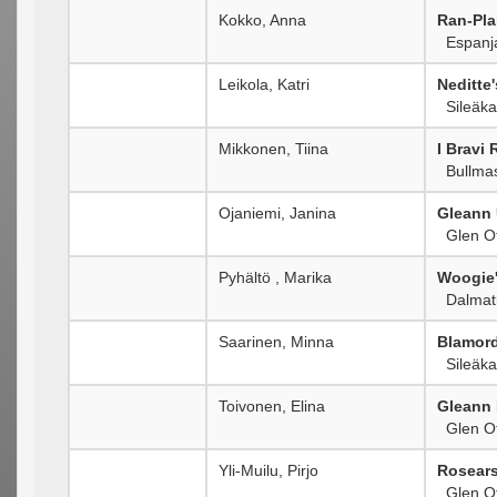
Kokko, Anna
Ran-Pla
Espanja
Leikola, Katri
Neditte
Sileäkar
Mikkonen, Tiina
I Bravi
Bullmast
Ojaniemi, Janina
Gleann 
Glen Of 
Pyhältö , Marika
Woogie
Dalmati
Saarinen, Minna
Blamord
Sileäkar
Toivonen, Elina
Gleann 
Glen Of 
Yli-Muilu, Pirjo
Rosears
Glen Of 