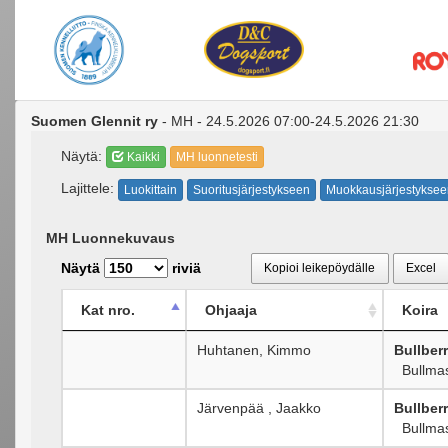
Suomen Glennit ry
- MH - 24.5.2026 07:00-24.5.2026 21:30
Näytä:
Kaikki
MH luonnetesti
Lajittele:
Luokittain
Suoritusjärjestykseen
Muokkausjärjestyksee
MH Luonnekuvaus
Näytä
riviä
Kopioi leikepöydälle
Excel
Kat nro.
Ohjaaja
Koira
Huhtanen, Kimmo
Bullberr
Bullmast
Järvenpää , Jaakko
Bullber
Bullmast