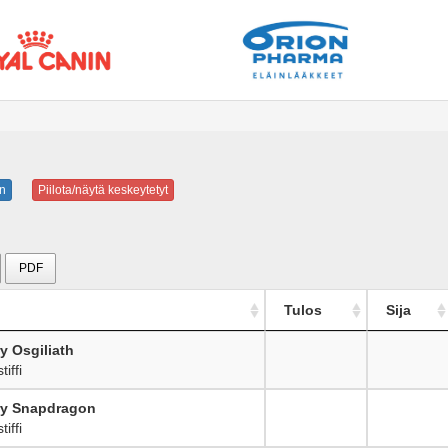
n
Piilota/näytä keskeytetyt
PDF
Tulos
Sija
y Osgiliath
iffi
ry Snapdragon
iffi