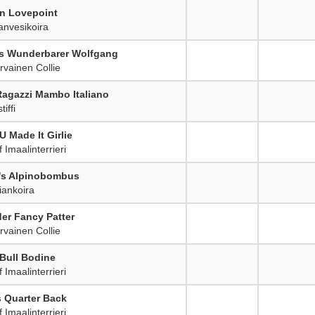
n Lovepoint
nvesikoira
's Wunderbarer Wolfgang
vainen Collie
 Ragazzi Mambo Italiano
iffi
U Made It Girlie
Imaalinterrieri
's Alpinobombus
ankoira
er Fancy Patter
vainen Collie
Bull Bodine
Imaalinterrieri
 Quarter Back
Imaalinterrieri