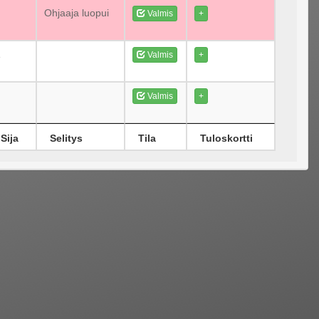
Ohjaaja luopui
Valmis
+
1
Valmis
+
Valmis
+
Sija
Selitys
Tila
Tuloskortti