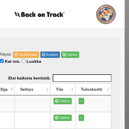
Näytä:
Syöttämättä
Kesken
Valmis
Kat nro.
Luokka
Etsi kaikista kentistä:
Sija
Selitys
Tila
Tuloskortti
1
Valmis
+
2
Valmis
+