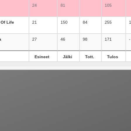
24
81
105
Of Life
21
150
84
255
a
27
46
98
171
-
Esineet
Jälki
Tott.
Tulos