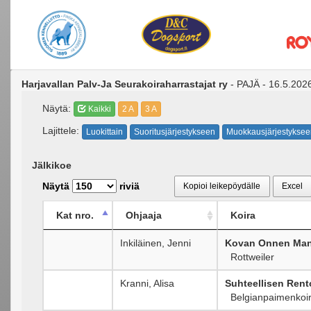
Harjavallan Palv-Ja Seurakoiraharrastajat ry
- PAJÄ - 16.5.202
Näytä:
Kaikki
2 A
3 A
Lajittele:
Luokittain
Suoritusjärjestykseen
Muokkausjärjestyksee
Jälkikoe
Näytä
riviä
Kopioi leikepöydälle
Excel
Kat nro.
Ohjaaja
Koira
Inkiläinen, Jenni
Kovan Onnen Man
Rottweiler
Kranni, Alisa
Suhteellisen Rent
Belgianpaimenkoir