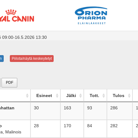
6 09:00-16.5.2026 13:30
n
Piilota/näytä keskeytetyt
PDF
Esineet
Jälki
Tott.
Tulos
hattan
30
163
93
286
o
28
170
84
282
a, Malinois