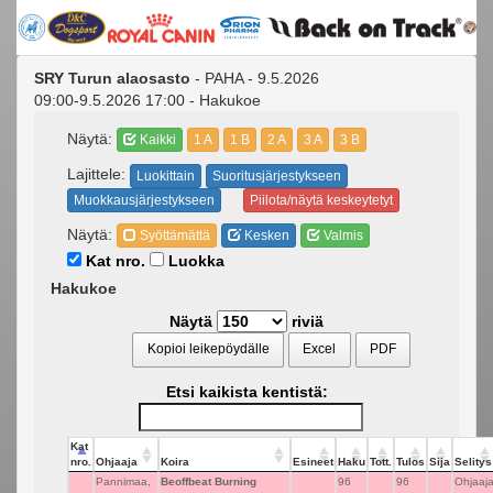
SRY Turun alaosasto
- PAHA - 9.5.2026
09:00-9.5.2026 17:00 - Hakukoe
Näytä:
Kaikki
1 A
1 B
2 A
3 A
3 B
Lajittele:
Luokittain
Suoritusjärjestykseen
Muokkausjärjestykseen
Piilota/näytä keskeytetyt
Näytä:
Syöttämättä
Kesken
Valmis
Kat nro.
Luokka
Hakukoe
Näytä
riviä
Kopioi leikepöydälle
Excel
PDF
Etsi kaikista kentistä:
Kat
nro.
Ohjaaja
Koira
Esineet
Haku
Tott.
Tulos
Sija
Selitys
Pannimaa,
Beoffbeat Burning
96
96
Ohjaaj