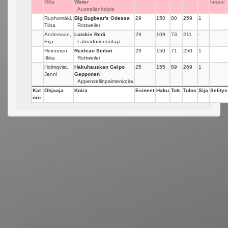
Milla
Water
luopui
Australiankelpie
Ruohomäki,
Big Bugbear's Odessa
29
150
80
259
1
Tiina
Rottweiler
Andersson,
Loiskis Redi
29
109
73
211
-
Erja
Labradorinnoutaja
Heinonen,
Rexlean Seilori
29
150
71
250
1
Ilkka
Rottweiler
Holmqvist,
Hakuhauskan Gelpo
25
155
89
269
1
Jenni
Gepponen
Appenzellinpaimenkoira
Kat
Ohjaaja
Koira
Esineet
Haku
Tott.
Tulos
Sija
Selitys
nro.