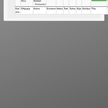
Ilkka
Seilori
Rottweiler
Kat
Ohjaaja
Koira
Esineet
Haku
Tott.
Tulos
Sija
Selitys
Tila
nro.