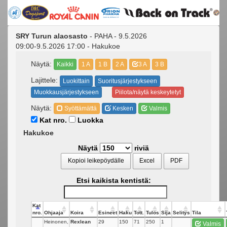
SRY Turun alaosasto
- PAHA - 9.5.2026
09:00-9.5.2026 17:00 - Hakukoe
Näytä:
Kaikki
1 A
1 B
2 A
3 A
3 B
Lajittele:
Luokittain
Suoritusjärjestykseen
Muokkausjärjestykseen
Piilota/näytä keskeytetyt
Näytä:
Syöttämättä
Kesken
Valmis
Kat nro.
Luokka
Hakukoe
Näytä
riviä
Kopioi leikepöydälle
Excel
PDF
Etsi kaikista kentistä:
Kat
nro.
Ohjaaja
Koira
Esineet
Haku
Tott.
Tulos
Sija
Selitys
Tila
Heinonen,
Rexlean
29
150
71
250
1
Valmis