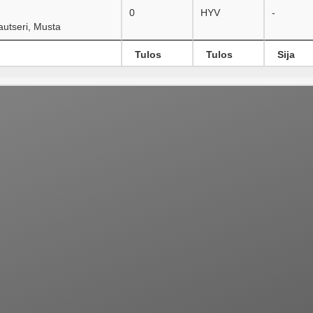
0
HYV
-
utseri, Musta
Tulos
Tulos
Sija