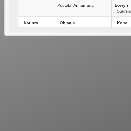
Poutala, Annamaria
Eowyn
Suursna
Kat nro.
Ohjaaja
Koira