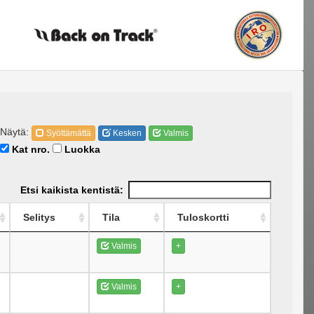
Näytä:
Syöttämättä
Kesken
Valmis
Kat nro.
Luokka
Etsi kaikista kentistä:
Selitys
Tila
Tuloskortti
Valmis
+
Valmis
+