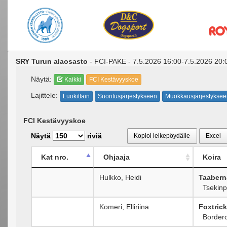
SRY Turun alaosasto
- FCI-PAKE - 7.5.2026 16:00-7.5.2026 20:
Näytä:
Kaikki
FCI Kestävyyskoe
Lajittele:
Luokittain
Suoritusjärjestykseen
Muokkausjärjestyksee
FCI Kestävyyskoe
Näytä
riviä
Kopioi leikepöydälle
Excel
Kat nro.
Ohjaaja
Koira
Hulkko, Heidi
Taabern
Tsekinp
Komeri, Elliriina
Foxtric
Borderco