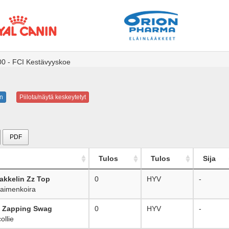
00 - FCI Kestävyyskoe
n
Piilota/näytä keskeytetyt
PDF
Tulos
Tulos
Sija
akkelin Zz Top
0
HYV
-
aimenkoira
k Zapping Swag
0
HYV
-
llie