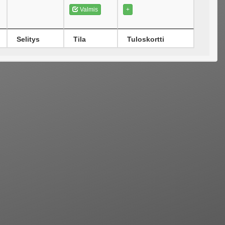
Valmis
+
Selitys
Tila
Tuloskortti