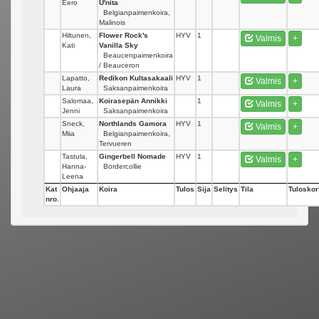
Eero
U'nita
Belgianpaimenkoira,
Malinois
Hiltunen,
Flower Rock's
HYV
1
Valmis
+
Kati
Vanilla Sky
Beaucenpaimenkoira
/ Beauceron
Lapatto,
Redikon Kultasakaali
HYV
1
Valmis
+
Laura
Saksanpaimenkoira
Salomaa,
Koirasepän Annikki
1
Valmis
+
Jenni
Saksanpaimenkoira
Sneck,
Northlands Gamora
HYV
1
Valmis
+
Miia
Belgianpaimenkoira,
Tervueren
Tastula,
Gingerbell Nomade
HYV
1
Valmis
+
Hanna-
Bordercollie
Leena
Kat
Ohjaaja
Koira
Tulos
Sija
Selitys
Tila
Tuloskort
nro.