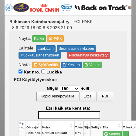
Riihimäen Koiraharrastajat ry
- FCI-PAKK
- 8.6.2026 18:00-8.6.2026 21:00
Näytä:
Kaikki
PAKK
Lajittele:
Luokittain
Suoritusjärjestykseen
Muokkausjärjestykseen
Piilota/näytä keskeytetyt
Näytä:
Syöttämättä
Kesken
Valmis
Kat nro.
Luokka
FCI Käyttäytymiskoe
Näytä
riviä
Kopioi leikepöydälle
Excel
PDF
Etsi kaikista kentistä:
Kat
nro.
Ohjaaja
Koira
Tulos
Sija
Selitys
Tila
Tuloskort
Halttunen,
Grimulfr Brilliant
HYV
1
Valmis
+