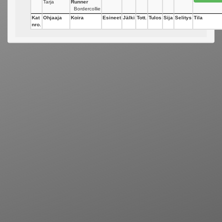
Tarja
Runner
Bordercollie
Kat
Ohjaaja
Koira
Esineet
Jälki
Tott.
Tulos
Sija
Selitys
Tila
nro.