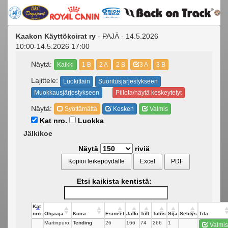
Kaakon Käyttökoirat ry
- PAJÄ - 14.5.2026
10:00-14.5.2026 17:00
Näytä:
Kaikki
1 B
2 A
2 B
3 A
3 B
Lajittele:
Luokittain
Suoritusjärjestykseen
Muokkausjärjestykseen
Piilota/näytä keskeytetyt
Näytä:
Syöttämättä
Kesken
Valmis
Kat nro.
Luokka
Jälkikoe
Näytä
riviä
Kopioi leikepöydälle
Excel
PDF
Etsi kaikista kentistä:
Kat
nro.
Ohjaaja
Koira
Esineet
Jälki
Tott.
Tulos
Sija
Selitys
Tila
Martinpuro,
Tending
26
166
74
266
1
Valmis