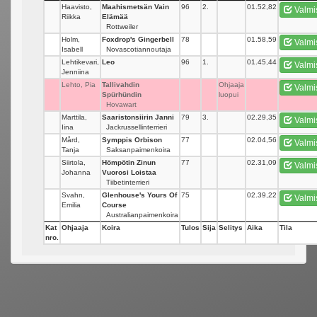
Haavisto,
Maahismetsän Vain
96
2.
01.52,82
Valmi
Riikka
Elämää
Rottweiler
Holm,
Foxdrop's Gingerbell
78
_
01.58,59
Valmi
Isabell
Novascotiannoutaja
Lehtikevari,
Leo
96
1.
01.45,44
Valmi
Jenniina
Lehto, Pia
Tallivahdin
_
Ohjaaja
Valmi
Spürhündin
luopui
Hovawart
Marttila,
Saaristonsiirin Janni
79
3.
02.29,35
Valmi
Iina
Jackrussellinterrieri
Mård,
Symppis Orbison
77
_
02.04,56
Valmi
Tanja
Saksanpaimenkoira
Siirtola,
Hömpötin Zinun
77
_
02.31,09
Valmi
Johanna
Vuorosi Loistaa
Tiibetinterrieri
Svahn,
Glenhouse's Yours Of
75
_
02.39,22
Valmi
Emilia
Course
Australianpaimenkoira
Kat
Ohjaaja
Koira
Tulos
Sija
Selitys
Aika
Tila
nro.