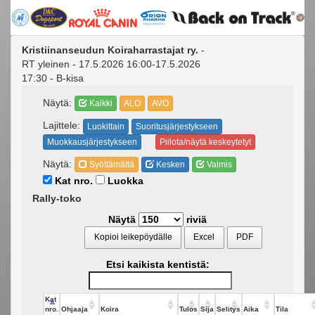
Kristiinanseudun Koiraharrastajat ry.
-
RT yleinen - 17.5.2026 16:00-17.5.2026
17:30 - B-kisa
Näytä:
Kaikki
ALO
AVO
Lajittele:
Luokittain
Suoritusjärjestykseen
Muokkausjärjestykseen
Piilota/näytä keskeytetyt
Näytä:
Syöttämättä
Kesken
Valmis
Kat nro.
Luokka
Rally-toko
Näytä
riviä
Kopioi leikepöydälle
Excel
PDF
Etsi kaikista kentistä:
Kat
nro.
Ohjaaja
Koira
Tulos
Sija
Selitys
Aika
Tila