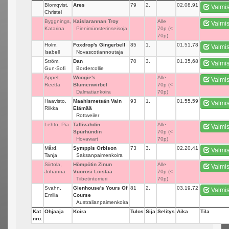
Blomqvist,
Ares
79
2.
02.08,91
Valmi
Christel
Byggnings,
Kaislarannan Troy
_
Alle
Valmi
Katarina
Pienimünsterinseisoja
70p (<
70p)
Holm,
Foxdrop's Gingerbell
85
1.
01.51,78
Valmi
Isabell
Novascotiannoutaja
Ström,
Dan
70
3.
01.35,68
Valmi
Gun-Sofi
Bordercollie
Äppel,
Woogie's
_
Alle
Valmi
Reetta
Blumenwirbel
70p (<
Dalmatiankoira
70p)
Haavisto,
Maahismetsän Vain
93
1.
01.55,59
Valmi
Riikka
Elämää
Rottweiler
Lehto, Pia
Tallivahdin
_
Alle
Valmi
Spürhündin
70p (<
Hovawart
70p)
Mård,
Symppis Orbison
73
3.
02.20,41
Valmi
Tanja
Saksanpaimenkoira
Siirtola,
Hömpötin Zinun
_
Alle
Valmi
Johanna
Vuorosi Loistaa
70p (<
Tiibetinterrieri
70p)
Svahn,
Glenhouse's Yours Of
81
2.
03.19,72
Valmi
Emilia
Course
Australianpaimenkoira
Kat
Ohjaaja
Koira
Tulos
Sija
Selitys
Aika
Tila
nro.