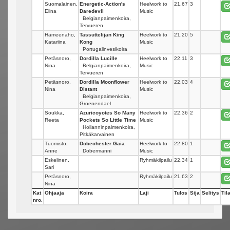
Suomalainen,
Energetic-Action's
Heelwork to
21.67
3
Elina
Daredevil
Music
Belgianpaimenkoira,
Tervueren
Hämeenaho,
Tassuttelijan King
Heelwork to
21.20
5
Katariina
Kong
Music
Portugalinvesikoira
Petäsnoro,
Dordilla Lucille
Heelwork to
22.11
3
Nina
Belgianpaimenkoira,
Music
Tervueren
Petäsnoro,
Dordilla Moonflower
Heelwork to
22.03
4
Nina
Distant
Music
Belgianpaimenkoira,
Groenendael
Soukka,
Azuricoyotes So Many
Heelwork to
22.36
2
Reeta
Pockets So Little Time
Music
Hollanninpaimenkoira,
Pitkäkarvainen
Tuomisto,
Dobechester Gaia
Heelwork to
22.80
1
Anne
Dobermanni
Music
Eskelinen,
Ryhmäkilpailu
22.34
1
Sari
Petäsnoro,
Ryhmäkilpailu
21.63
2
Nina
Kat
Ohjaaja
Koira
Laji
Tulos
Sija
Selitys
Til
nro.