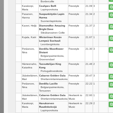
Bordercollie
Karakorpi,
Ceahpes Bolfi
Freestyle
21.09
3
Maria
Lapinporokoira
Pasanen,
Suopunkitytön Lapin
Freestyle
21.34
2
Hanna
Hurma
Suomenlapinkoira
Kaveri, Heljä
Diamondfox Amazing
Freestyle
21.37
2
Bright Dove
Sileäkarvainen Collie
Kujala, Katri
Wictoriinan Kesän
Freestyle
21.67
1
Lempeä Suvituuli
Leonberginkoira
Petäsnoro,
Dordilla Moonflower
Freestyle
21.30
3
Nina
Distant
Belgianpaimenkoira,
Groenendael
Hämeenaho,
Tassuttelijan King
Freestyle
21.46
2
Katariina
Kong
Portugalinvesikoira
Jääskeläinen,
Cabaroo Golden Gala
Freestyle
20.47
3
Mari
Shetlanninlammaskoira
Petäsnoro,
Dordilla Lucille
Freestyle
22.22
1
Nina
Belgianpaimenkoira,
Tervueren
Jääskeläinen,
Cabaroo Golden Gala
Heelwork to
22.60
1
Mari
Shetlanninlammaskoira
Music
Karakorpi,
Havukorven
Heelwork to
22.29
2
Maria
Ruudinkeksijä
Music
Lapinporokoira