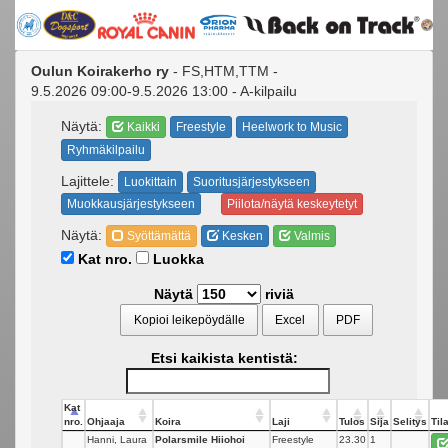
Oulun Koirakerho ry
- FS,HTM,TTM -
9.5.2026 09:00-9.5.2026 13:00 - A-kilpailu
Näytä:
Kaikki
Freestyle
Heelwork to Music
Ryhmäkilpailu
Lajittele:
Luokittain
Suoritusjärjestykseen
Muokkausjärjestykseen
Piilota/näytä keskeytetyt
Näytä:
Syöttämättä
Kesken
Valmis
Kat nro.
Luokka
Näytä
riviä
Kopioi leikepöydälle
Excel
PDF
Etsi kaikista kentistä:
Kat
nro.
Ohjaaja
Koira
Laji
Tulos
Sija
Selitys
Til
Hanni, Laura
Polarsmile Hiiohoi
Freestyle
23.30
1