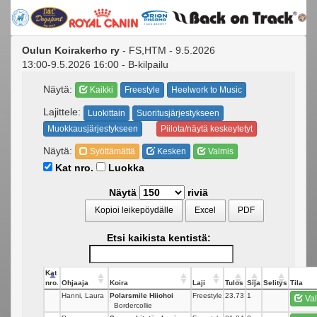
Oulun Koirakerho ry
- FS,HTM - 9.5.2026
13:00-9.5.2026 16:00 - B-kilpailu
Näytä:
Kaikki
Freestyle
Heelwork to Music
Lajittele:
Luokittain
Suoritusjärjestykseen
Muokkausjärjestykseen
Piilota/näytä keskeytetyt
Näytä:
Syöttämättä
Kesken
Valmis
Kat nro.
Luokka
Näytä
riviä
Kopioi leikepöydälle
Excel
PDF
Etsi kaikista kentistä:
Kat
nro.
Ohjaaja
Koira
Laji
Tulos
Sija
Selitys
Tila
Hanni, Laura
Polarsmile Hiiohoi
Freestyle
23.73
1
Val
Bordercollie