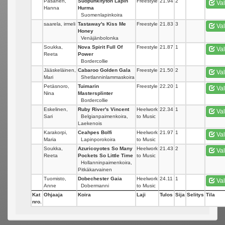
Pasanen,
Suopunkitytön Lapin
Freestyle
21.94
2
Val
Hanna
Hurma
Suomenlapinkoira
saarela, irmeli
Tastaway's Kiss Me
Freestyle
21.83
3
Val
Honey
Venäjänbolonka
Soukka,
Nova Spirit Full Of
Freestyle
21.87
1
Val
Reeta
Power
Bordercollie
Jääskeläinen,
Cabaroo Golden Gala
Freestyle
21.50
2
Val
Mari
Shetlanninlammaskoira
Petäsnoro,
Tuimarin
Freestyle
22.20
1
Val
Nina
Mastersplinter
Bordercollie
Eskelinen,
Ruby River's Vincent
Heelwork
22.34
1
Val
Sari
Belgianpaimenkoira,
to Music
Laekenois
Karakorpi,
Ceahpes Bolfi
Heelwork
21.97
1
Val
Maria
Lapinporokoira
to Music
Soukka,
Azuricoyotes So Many
Heelwork
21.43
2
Val
Reeta
Pockets So Little Time
to Music
Hollanninpaimenkoira,
Pitkäkarvainen
Tuomisto,
Dobechester Gaia
Heelwork
24.11
1
Val
Anne
Dobermanni
to Music
Kat
Ohjaaja
Koira
Laji
Tulos
Sija
Selitys
Tila
nro.