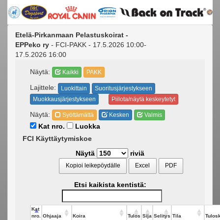
Etelä-Pirkanmaan Pelastuskoirat -
EPPeko ry
- FCI-PAKK - 17.5.2026 10:00-
17.5.2026 16:00
Näytä:
Kaikki
PAKK
Lajittele:
Luokittain
Suoritusjärjestykseen
Muokkausjärjestykseen
Piilota/näytä keskeytetyt
Näytä:
Syöttämättä
Kesken
Valmis
Kat nro.
Luokka
FCI Käyttäytymiskoe
Näytä
riviä
Kopioi leikepöydälle
Excel
PDF
Etsi kaikista kentistä:
Kat
nro.
Ohjaaja
Koira
Tulos
Sija
Selitys
Tila
Tulosk