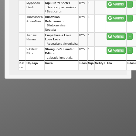
Myllysaari,
Kipikiin Yennefer
HYV
1
Valmis
+
Heidi
Beaucenpaimenkoira
/ Beauceron
Thomassen,
Huntfellas
HYV
1
Valmis
+
Anne-Mari
Defenseman
Sileäkarvainen
Noutaja
Tiensuu,
Empathica's Love
HYV
1
Valmis
+
Hanna
Love Love
Australianpaimenkoira
Vikstedt,
Strongline's Limited
HYV
1
Valmis
+
Riitta
Edition
Labradorinnoutaja
Kat
Ohjaaja
Koira
Tulos
Sija
Selitys
Tila
Tulosk
nro.