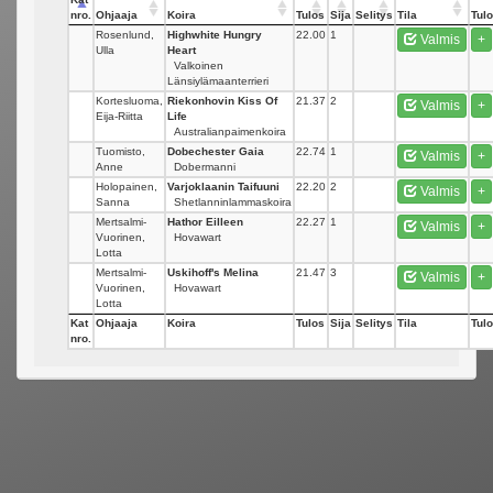
nro.
Ohjaaja
Koira
Tulos
Sija
Selitys
Tila
Tulo
Rosenlund,
Highwhite Hungry
22.00
1
Valmis
+
Ulla
Heart
Valkoinen
Länsiylämaanterrieri
Kortesluoma,
Riekonhovin Kiss Of
21.37
2
Valmis
+
Eija-Riitta
Life
Australianpaimenkoira
Tuomisto,
Dobechester Gaia
22.74
1
Valmis
+
Anne
Dobermanni
Holopainen,
Varjoklaanin Taifuuni
22.20
2
Valmis
+
Sanna
Shetlanninlammaskoira
Mertsalmi-
Hathor Eilleen
22.27
1
Valmis
+
Vuorinen,
Hovawart
Lotta
Mertsalmi-
Uskihoff's Melina
21.47
3
Valmis
+
Vuorinen,
Hovawart
Lotta
Kat
Ohjaaja
Koira
Tulos
Sija
Selitys
Tila
Tulo
nro.