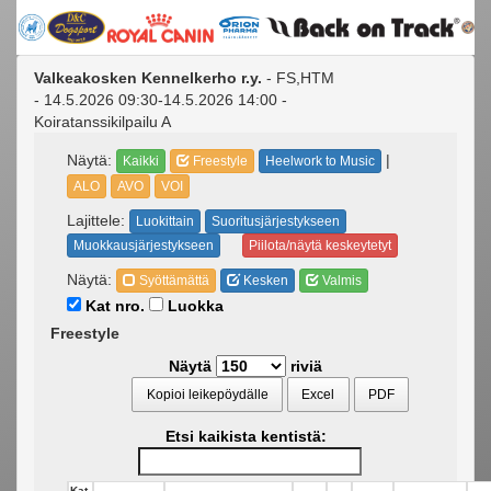
Valkeakosken Kennelkerho r.y.
- FS,HTM
- 14.5.2026 09:30-14.5.2026 14:00 -
Koiratanssikilpailu A
Näytä:
|
Kaikki
Freestyle
Heelwork to Music
ALO
AVO
VOI
Lajittele:
Luokittain
Suoritusjärjestykseen
Muokkausjärjestykseen
Piilota/näytä keskeytetyt
Näytä:
Syöttämättä
Kesken
Valmis
Kat nro.
Luokka
Freestyle
Näytä
riviä
Kopioi leikepöydälle
Excel
PDF
Etsi kaikista kentistä:
Kat