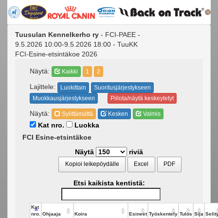
Tuusulan Kennelkerho ry
- FCI-PAEE -
9.5.2026 10:00-9.5.2026 18:00 - TuuKK
FCI-Esine-etsintäkoe 2026
Näytä:
Kaikki
1
2
Lajittele:
Luokittain
Suoritusjärjestykseen
Muokkausjärjestykseen
Piilota/näytä keskeytetyt
Näytä:
Syöttämättä
Kesken
Valmis
Kat nro.
Luokka
FCI Esine-etsintäkoe
Näytä
riviä
Kopioi leikepöydälle
Excel
PDF
Etsi kaikista kentistä:
Kat
nro.
Ohjaaja
Koira
Esineet
Työskentely
Tulos
Sija
Selit