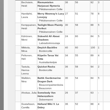
Bechstein,
Riemumielen
36
56
92
3
Heidi
Hurjasusi Nymeria
Pitkäkarvainen Collie
Harvilahti,
Merry Moonray's Lucy
27
51
78
8
Laura
Lovejoy
Pitkäkarvainen Collie
Kemppainen,
Twilight Moon Plainly
30
58
88
5
Heidi
Perfect
Pitkäkarvainen Collie
Kähönen,
Sidewild All About
24
60
84
5
Mervi
Shadows
Labradorinnoutaja
Mikkola,
Dwylch Backfire
40
60
100
1
Mirva
Bordercollie
Peltonen,
Kiipelin Tarua Vai
34
55
89
4
Heli
Totta
Australiankelpie
Tastula,
Quicket Rocks
36
58
94
2
Hanna-
Bordercollie
Leena
Wallden,
Baltik Gardemarine
30
54
84
5
Nina
Dragon Dark
Beaucenpaimenkoira
/ Beauceron
Ahokas, Julia
Somebody Von
26
37
63
-
Hohenzollern
Dobermanni
Gustafsson,
Holland Wiki V. Le
36
52
88
4
Camilla
Dobry