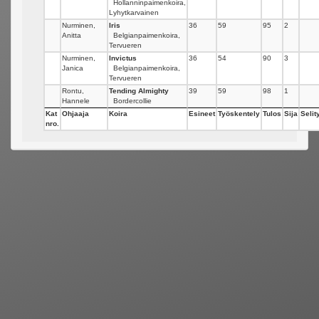
Hollanninpaimenkoira,
Lyhytkarvainen
Nurminen,
Iris
36
59
95
2
Anitta
Belgianpaimenkoira,
Tervueren
Nurminen,
Invictus
36
54
90
3
Janica
Belgianpaimenkoira,
Tervueren
Rontu,
Tending Almighty
39
59
98
1
Hannele
Bordercollie
Kat
Ohjaaja
Koira
Esineet
Työskentely
Tulos
Sija
Selit
nro.