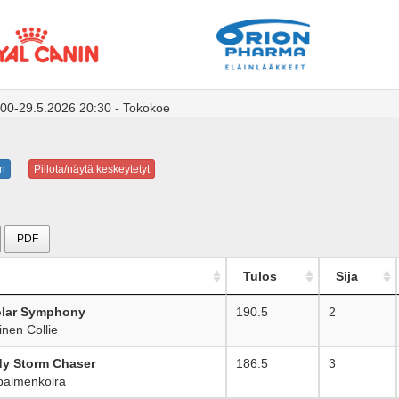
00-29.5.2026 20:30 - Tokokoe
n
Piilota/näytä keskeytetyt
PDF
Tulos
Sija
olar Symphony
190.5
2
nen Collie
dy Storm Chaser
186.5
3
paimenkoira