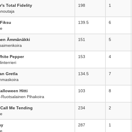
s Total Fidelity
198
1
noutaja
 Fiksu
139.5
6
ie
men Ämmänäkki
151
5
paimenkoira
hite Pepper
153
4
nterrieri
an Gretla
134.5
7
mmaskoira
alloween Hitti
103
8
Ruotsalainen Pihakoira
Call Me Tending
234
2
ie
ay
287
1
ie