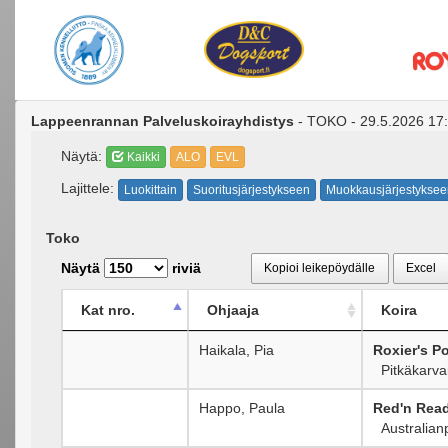
Lappeenrannan Palveluskoirayhdistys
- TOKO - 29.5.2026 17:
Näytä:
Kaikki
ALO
EVL
Lajittele:
Luokittain
Suoritusjärjestykseen
Muokkausjärjestyksee
Toko
Näytä
riviä
Kopioi leikepöydälle
Excel
Kat nro.
Ohjaaja
Koira
Haikala, Pia
Roxier's P
Pitkäkarvai
Happo, Paula
Red'n Rea
Australian