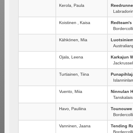
Kerola, Paula
Reedrunner'
Labradorin
Koistinen , Kaisa
Redteam's
Bordercoll
Kähkönen, Mia
Luotsinie
Australian
Ojala, Leena
Karkajun W
Jackrusselli
Turtiainen, Tiina
Punapihlaj
Islanninla
Vuento, Miia
Ninnulan H
Tanskalais-
Havo, Pauliina
Tounouwe 
Bordercoll
Vanninen, Jaana
Tending R
Bordercoll