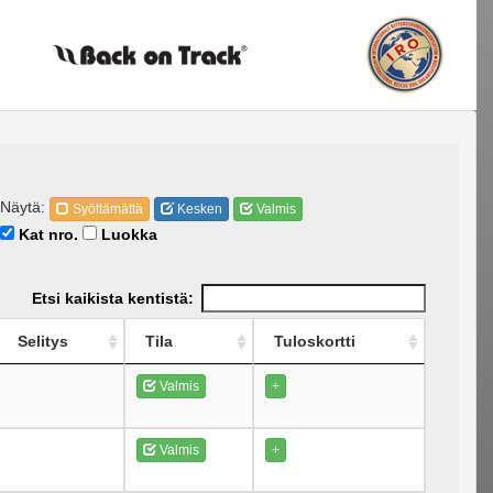
Näytä:
Syöttämättä
Kesken
Valmis
Kat nro.
Luokka
Etsi kaikista kentistä:
Selitys
Tila
Tuloskortti
Valmis
+
Valmis
+