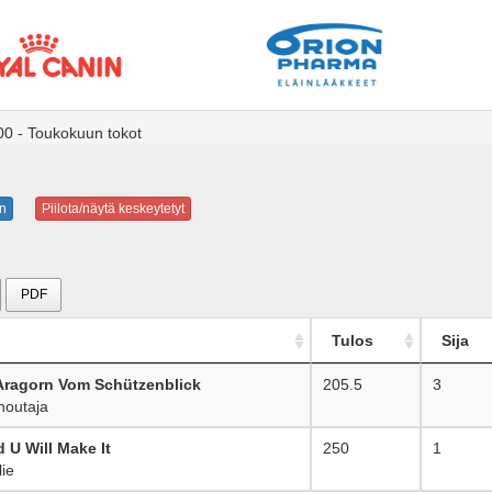
0 - Toukokuun tokot
n
Piilota/näytä keskeytetyt
PDF
Tulos
Sija
 Aragorn Vom Schützenblick
205.5
3
noutaja
 U Will Make It
250
1
ie