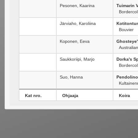
Pesonen, Kaarina
Tuimarin V
Bordercoll
Järviaho, Karoliina
Kotitontu
Bouvier
Koponen, Eeva
Ghosteye'
Australia
Saukkoriipi, Marjo
Dorka's Sp
Bordercoll
Suo, Hanna
Pendolino
Kultainen
Kat nro.
Ohjaaja
Koira