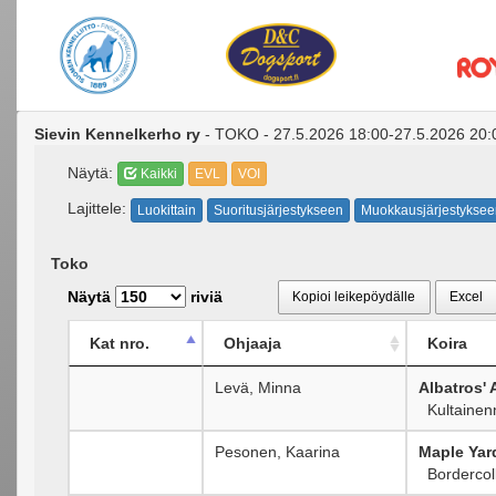
Sievin Kennelkerho ry
- TOKO - 27.5.2026 18:00-27.5.2026 20:0
Näytä:
Kaikki
EVL
VOI
Lajittele:
Luokittain
Suoritusjärjestykseen
Muokkausjärjestyksee
Toko
Näytä
riviä
Kopioi leikepöydälle
Excel
Kat nro.
Ohjaaja
Koira
Levä, Minna
Albatros'
Kultainen
Pesonen, Kaarina
Maple Yard
Bordercoll