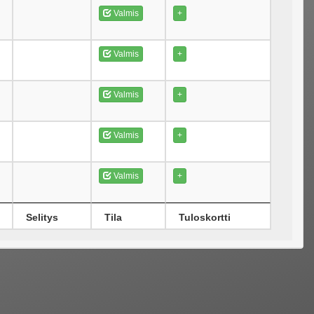
Valmis
+
Valmis
+
Valmis
+
Valmis
+
Valmis
+
Selitys
Tila
Tuloskortti