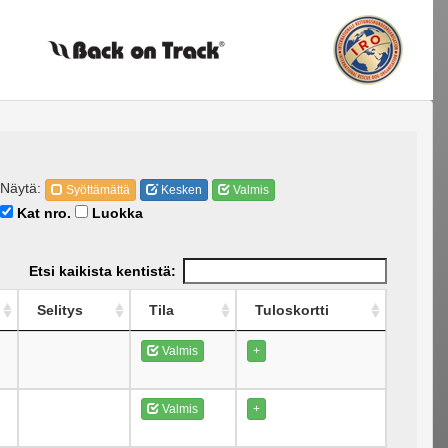
Näytä:
Syöttämättä
Kesken
Valmis
Kat nro.
Luokka
Etsi kaikista kentistä:
Selitys
Tila
Tuloskortti
Valmis
+
Valmis
+