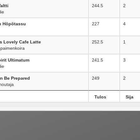
altti
244.5
2
ie
n Höpötassu
227
4
s Lovely Cafe Latte
252.5
1
npaimenkoira
irit Ultimatum
241.5
3
ie
n Be Prepared
249
2
noutaja
Tulos
Sija