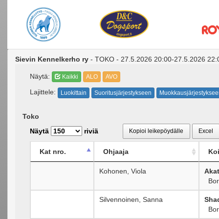
Sievin Kennelkerho ry
- TOKO - 27.5.2026 20:00-27.5.2026 22:0
Näytä:
Kaikki
ALO
AVO
Lajittele:
Luokittain
Suoritusjärjestykseen
Muokkausjärjestyksee
Toko
Näytä
riviä
Kopioi leikepöydälle
Excel
Kat nro.
Ohjaaja
Koi
Kohonen, Viola
Aka
Bord
Silvennoinen, Sanna
Shad
Bord