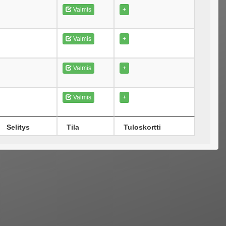
Valmis
+
Valmis
+
Valmis
+
Valmis
+
Selitys
Tila
Tuloskortti