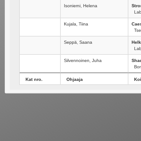
Isoniemi, Helena
Stro
Labr
Kujala, Tiina
Cae
Tsek
Seppä, Saana
Helk
Labr
Silvennoinen, Juha
Shad
Bord
Kat nro.
Ohjaaja
Koi