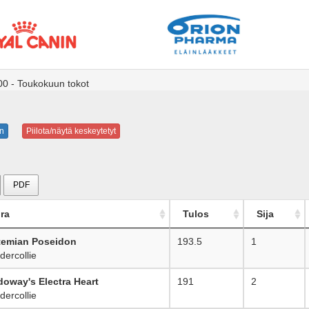
0 - Toukokuun tokot
n
Piilota/näytä keskeytetyt
PDF
ra
Tulos
Sija
temian Poseidon
193.5
1
ercollie
oway's Electra Heart
191
2
ercollie