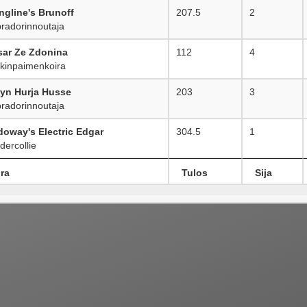
ngline's Brunoff
207.5
2
adorinnoutaja
sar Ze Zdonina
112
4
inpaimenkoira
yn Hurja Husse
203
3
adorinnoutaja
oway's Electric Edgar
304.5
1
ercollie
ra
Tulos
Sija