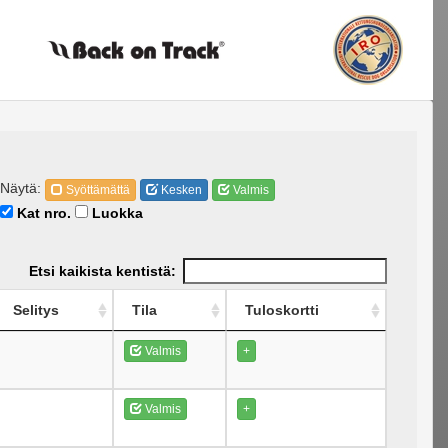
Näytä:
Syöttämättä
Kesken
Valmis
Kat nro.
Luokka
Etsi kaikista kentistä:
Selitys
Tila
Tuloskortti
Valmis
+
Valmis
+