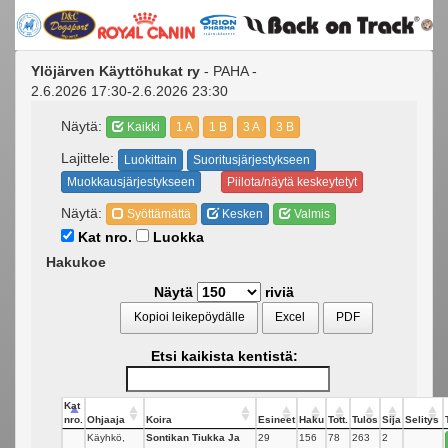
Ylöjärven Käyttöhukat ry
- PAHA -
2.6.2026 17:30-2.6.2026 23:30
Näytä:
Kaikki
1 A
1 B
3 A
3 B
Lajittele:
Luokittain
Suoritusjärjestykseen
Muokkausjärjestykseen
Piilota/näytä keskeytetyt
Näytä:
Syöttämättä
Kesken
Valmis
Kat nro.
Luokka
Hakukoe
Näytä
riviä
Kopioi leikepöydälle
Excel
PDF
Etsi kaikista kentistä:
Kat
nro.
Ohjaaja
Koira
Esineet
Haku
Tott.
Tulos
Sija
Selitys
Käyhkö,
Sontikan Tiukka Ja
29
156
78
263
2