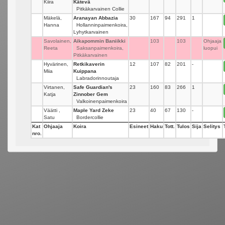
Kiira
Kätevä
Pitkäkarvainen Collie
Mäkelä,
Aranayan Abbazia
30
167
94
291
1
Hanna
Hollanninpaimenkoira,
Lyhytkarvainen
Savolainen,
Aikapommin Baniikki
103
103
Ohjaaja
Reeta
Saksanpaimenkoira,
luopui
Pitkäkarvainen
Hyvärinen,
Retkikaverin
12
107
82
201
-
Miia
Kuippana
Labradorinnoutaja
Virtanen,
Safe Guardian's
23
160
83
266
1
Katja
Zinnober Gem
Valkoinenpaimenkoira
Väätti ,
Maple Yard Zeke
23
40
67
130
-
Satu
Bordercollie
Kat
Ohjaaja
Koira
Esineet
Haku
Tott.
Tulos
Sija
Selitys
nro.