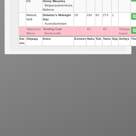
Elli
Ginny Weasley
Belgianpaimenkoira,
Malinois
Mäkelä,
Didaktic's Midnight
29
162
82
273
1
Nelli
Star
Australiankelpie
Vilpponen,
Tending Cute
45
45
Ohjaaja
Minna
Bordercollie
luopui
Kat
Ohjaaja
Koira
Esineet
Haku
Tott.
Tulos
Sija
Selitys
Til
nro.