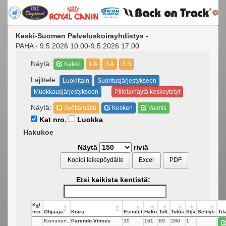
Keski-Suomen Palveluskoirayhdistys
-
PAHA - 9.5.2026 10:00-9.5.2026 17:00
Näytä:
Kaikki
1 A
3 A
3 B
Lajittele:
Luokittain
Suoritusjärjestykseen
Muokkausjärjestykseen
Piilota/näytä keskeytetyt
Näytä:
Syöttämättä
Kesken
Valmis
Kat nro.
Luokka
Hakukoe
Näytä
riviä
Kopioi leikepöydälle
Excel
PDF
Etsi kaikista kentistä:
Kat
nro.
Ohjaaja
Koira
Esineet
Haku
Tott.
Tulos
Sija
Selitys
Til
Kinnunen,
Parendo Vinces
30
161
89
280
1