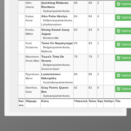
Alén,
Quickbug Riittävän
89
89
2
Valmi
Jaana
Rasittava
Saksanpaimenkoira
Katas,
Aika Paha Hävitys
84
84
4
Valmi
Anne
Hollanninpaimenkoira,
Lyhytkarvainen
Kontu,
Strong Sound Jazzy
83
83
5
Valmi
Mikko
Jaguar
Bordercollie
Korri,
Tämä On Napakymppi
93
93
1
Valmi
Susanna
Belgianpaimenkoira,
Malinois
Manninen,
Traxa's Tinto De
79
79
7
Valmi
Anne-Mari
Verano
Belgianpaimenkoira,
Groenendael
Ryynänen,
Luotsiniemen
89
89
2
Valmi
Mervi
Näkinpiika
Australianpaimenkoira
Stenfors,
Gray Fenris Queen
82
82
6
Valmi
Satu
Bee
Saksanpaimenkoira
Kat
Ohjaaja
Koira
Yhteensä
Tulos
Sija
Selitys
Tila
nro.