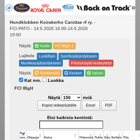
Hundklubben Koirakerho Canidae rf ry.
-
FCI-PATO - 14.5.2026 16:00-14.5.2026
19:00
Näytä:
Kaikki
FCI-IBgH 1
Lajittele:
Luokittain
Suoritusjärjestykseen
Muokkausjärjestykseen
Piilota/näytä keskeytetyt
Näytä:
Syöttämättä
Kesken
Valmis
Kat nro.
Luokka
FCI IBgH
Näytä
riviä
Kopioi leikepöydälle
Excel
PDF
Etsi kaikista kentistä:
Kat
nro.
Ohjaaja
Koira
Yhteensä
Tulos
Sija
Selitys
Tila