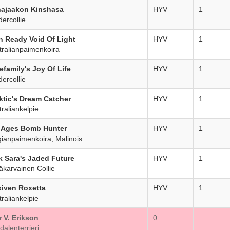
ajaakon Kinshasa
HYV
1
ercollie
n Ready Void Of Light
HYV
1
ralianpaimenkoira
efamily's Joy Of Life
HYV
1
ercollie
ktic's Dream Catcher
HYV
1
raliankelpie
 Ages Bomb Hunter
HYV
1
ianpaimenkoira, Malinois
k Sara's Jaded Future
HYV
1
äkarvainen Collie
iven Roxetta
HYV
1
raliankelpie
 V. Erikson
0
alenterrieri