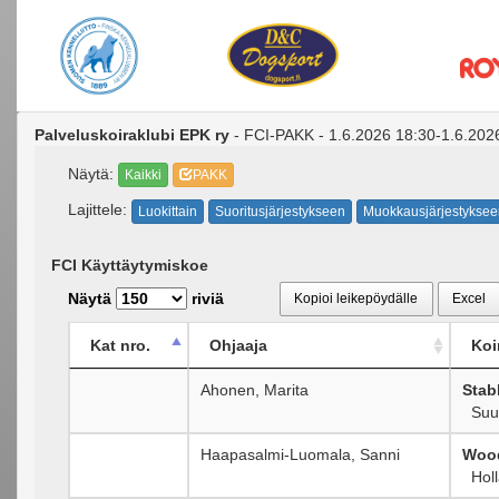
Palveluskoiraklubi EPK ry
- FCI-PAKK - 1.6.2026 18:30-1.6.202
Näytä:
Kaikki
PAKK
Lajittele:
Luokittain
Suoritusjärjestykseen
Muokkausjärjestyksee
FCI Käyttäytymiskoe
Näytä
riviä
Kopioi leikepöydälle
Excel
Kat nro.
Ohjaaja
Koi
Ahonen, Marita
Stab
Suur
Haapasalmi-Luomala, Sanni
Wood
Holl