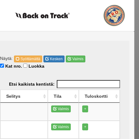
Näytä:
Syöttämättä
Kesken
Valmis
Kat nro.
Luokka
Etsi kaikista kentistä:
Selitys
Tila
Tuloskortti
Valmis
+
Valmis
+