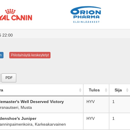
6 22:00
n
Piilota/näytä keskeytetyt
PDF
ra
Tulos
Sija
lemaster's Well Deserved Victory
HYV
1
snautseri, Musta
enshoe's Juniper
HYV
1
anninpaimenkoira, Karkeakarvainen