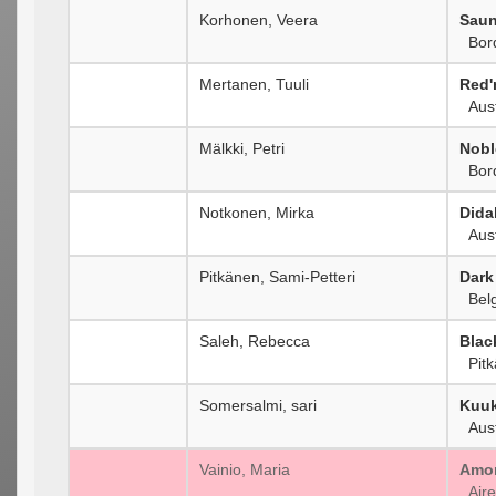
Korhonen, Veera
Saun
Bord
Mertanen, Tuuli
Red'
Aust
Mälkki, Petri
Nobl
Bord
Notkonen, Mirka
Dida
Aust
Pitkänen, Sami-Petteri
Dark
Belg
Saleh, Rebecca
Blac
Pitk
Somersalmi, sari
Kuuk
Aust
Vainio, Maria
Amor
Aired