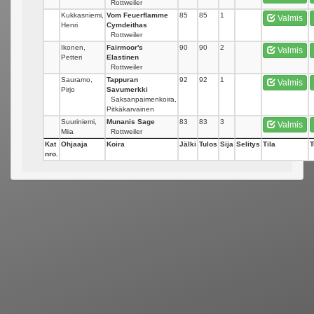
Rottweiler
Kukkasniemi,
Vom Feuerflamme
85
85
1
Valmis
Henri
Cymdeithas
Rottweiler
Ikonen,
Fairmoor's
90
90
2
Valmis
Petteri
Elastinen
Rottweiler
Sauramo,
Tappuran
92
92
1
Valmis
Pirjo
Savumerkki
Saksanpaimenkoira,
Pitkäkarvainen
Suuriniemi,
Munanis Sage
83
83
3
Valmis
Miia
Rottweiler
Kat
Ohjaaja
Koira
Jälki
Tulos
Sija
Selitys
Tila
T
nro.