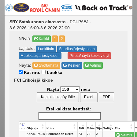
SRY Satakunnan alaosasto
- FCI-PAEJ -
3.6.2026 16:00-3.6.2026 22:00
Näytä:
Kaikki
1
2
Lajittele:
Luokittain
Suoritusjärjestykseen
Muokkausjärjestykseen
Piilota/näytä keskeytetyt
Näytä:
Syöttämättä
Kesken
Valmis
Kat nro.
Luokka
FCI Erikoisjälkikoe
Näytä
riviä
Kopioi leikepöydälle
Excel
PDF
Etsi kaikista kentistä:
Kat
nro.
Ohjaaja
Koira
Jälki
Tulos
Sija
Selitys
Tila
T
Karvo, Paula
Fenbrassen Berro
73
73
2
Valmis