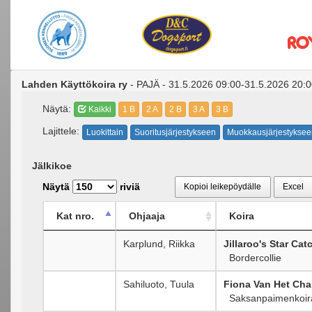
Lahden Käyttökoira ry
- PAJÄ - 31.5.2026 09:00-31.5.2026 20:
Näytä:
Kaikki
1 B
2 A
2 B
3 A
3 B
Lajittele:
Luokittain
Suoritusjärjestykseen
Muokkausjärjestyksee
Jälkikoe
Näytä
riviä
Kopioi leikepöydälle
Excel
Kat nro.
Ohjaaja
Koira
Karplund, Riikka
Jillaroo's Star Cat
Bordercollie
Sahiluoto, Tuula
Fiona Van Het Cha
Saksanpaimenkoir