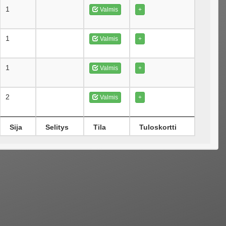
1
Valmis
+
1
Valmis
+
1
Valmis
+
2
Valmis
+
Sija
Selitys
Tila
Tuloskortti