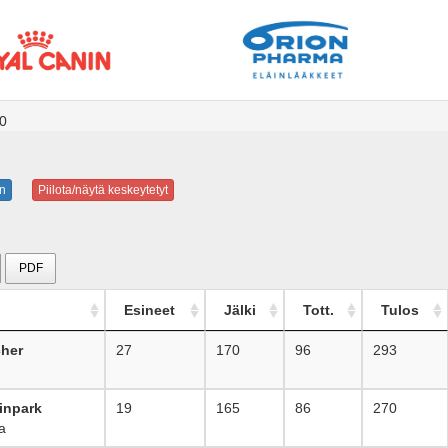
00
n
Piilota/näytä keskeytetyt
PDF
Esineet
Jälki
Tott.
Tulos
cher
27
170
96
293
inpark
19
165
86
270
a