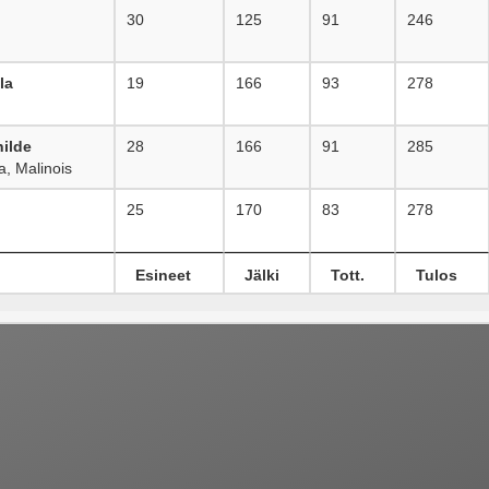
30
125
91
246
la
19
166
93
278
ilde
28
166
91
285
, Malinois
25
170
83
278
Esineet
Jälki
Tott.
Tulos