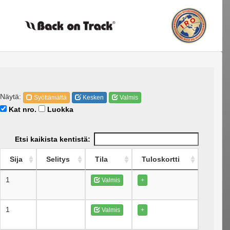
Näytä:
Syöttämättä
Kesken
Valmis
Kat nro.
Luokka
Etsi kaikista kentistä:
Sija
Selitys
Tila
Tuloskortti
1
Valmis
+
1
Valmis
+