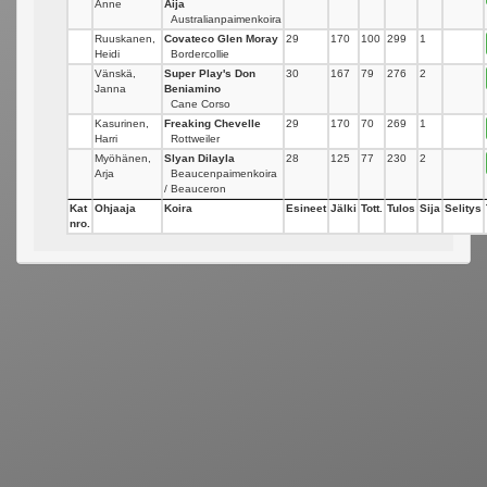
Anne
Aija
Australianpaimenkoira
Ruuskanen,
Covateco Glen Moray
29
170
100
299
1
Heidi
Bordercollie
Vänskä,
Super Play's Don
30
167
79
276
2
Janna
Beniamino
Cane Corso
Kasurinen,
Freaking Chevelle
29
170
70
269
1
Harri
Rottweiler
Myöhänen,
Slyan Dilayla
28
125
77
230
2
Arja
Beaucenpaimenkoira
/ Beauceron
Kat
Ohjaaja
Koira
Esineet
Jälki
Tott.
Tulos
Sija
Selitys
nro.