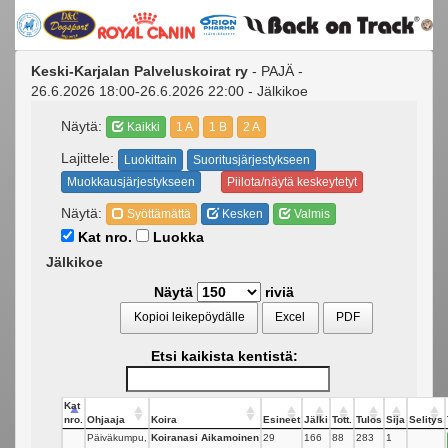
Keski-Karjalan Palveluskoirat ry
- PAJÄ -
26.6.2026 18:00-26.6.2026 22:00 - Jälkikoe
Näytä:
Kaikki
1 A
1 B
2 A
Lajittele:
Luokittain
Suoritusjärjestykseen
Muokkausjärjestykseen
Piilota/näytä keskeytetyt
Näytä:
Syöttämättä
Kesken
Valmis
Kat nro.
Luokka
Jälkikoe
Näytä
riviä
Kopioi leikepöydälle
Excel
PDF
Etsi kaikista kentistä:
Kat
nro.
Ohjaaja
Koira
Esineet
Jälki
Tott.
Tulos
Sija
Selitys
Päiväkumpu,
Koiranasi Aikamoinen
29
166
88
283
1