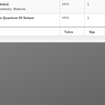
htävä
HYV
1
nkoira, Malinois
s Quantum Of Solace
HYV
1
Tulos
Sija