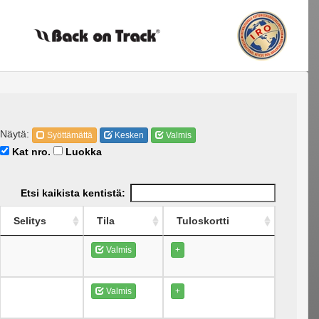
Näytä:
Syöttämättä
Kesken
Valmis
Kat nro.
Luokka
Etsi kaikista kentistä:
Selitys
Tila
Tuloskortti
Valmis
+
Valmis
+