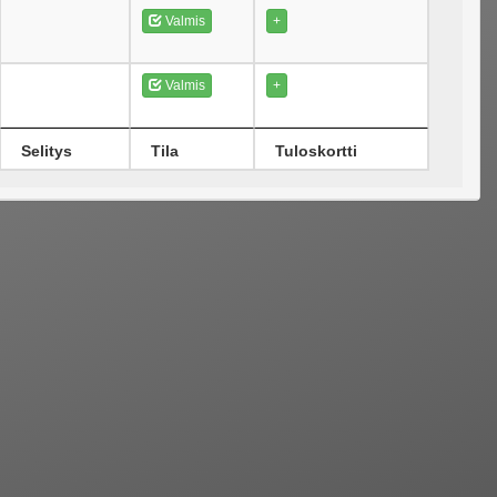
Valmis
+
Valmis
+
Selitys
Tila
Tuloskortti