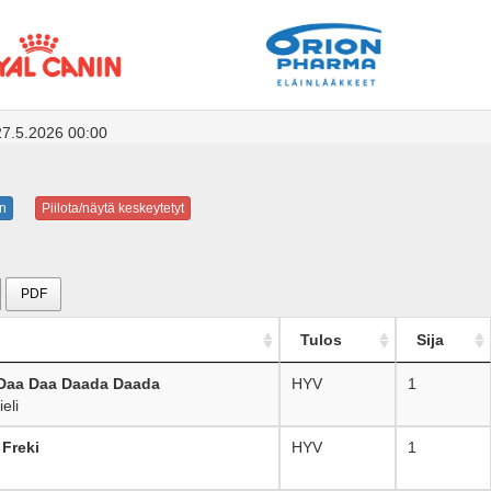
27.5.2026 00:00
n
Piilota/näytä keskeytetyt
PDF
Tulos
Sija
 Daa Daa Daada Daada
HYV
1
eli
 Freki
HYV
1