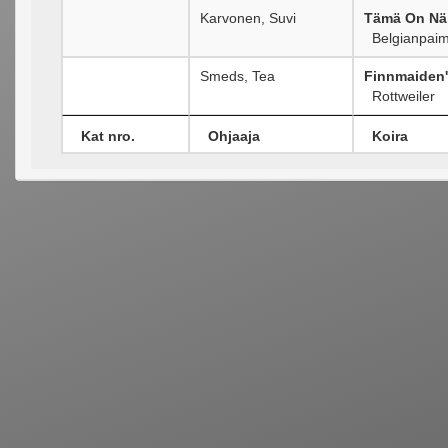
Karvonen, Suvi
Tämä On Nä
Belgianpaime
Smeds, Tea
Finnmaiden'
Rottweiler
Kat nro.
Ohjaaja
Koira