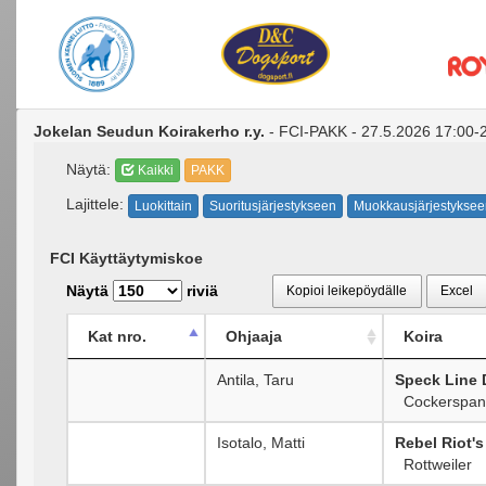
Jokelan Seudun Koirakerho r.y.
- FCI-PAKK - 27.5.2026 17:00-
Näytä:
Kaikki
PAKK
Lajittele:
Luokittain
Suoritusjärjestykseen
Muokkausjärjestyksee
FCI Käyttäytymiskoe
Näytä
riviä
Kopioi leikepöydälle
Excel
Kat nro.
Ohjaaja
Koira
Antila, Taru
Speck Line
Cockerspani
Isotalo, Matti
Rebel Riot's
Rottweiler