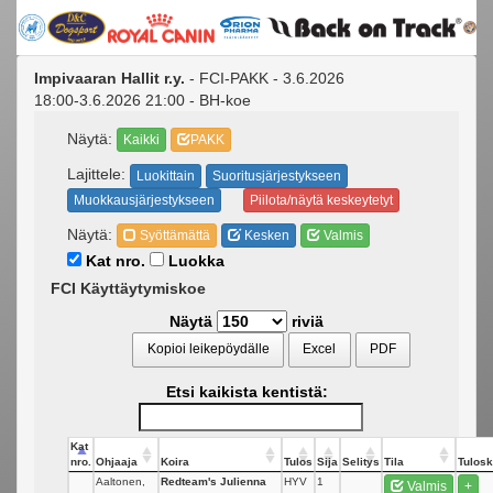
Impivaaran Hallit r.y.
- FCI-PAKK - 3.6.2026
18:00-3.6.2026 21:00 - BH-koe
Näytä:
Kaikki
PAKK
Lajittele:
Luokittain
Suoritusjärjestykseen
Muokkausjärjestykseen
Piilota/näytä keskeytetyt
Näytä:
Syöttämättä
Kesken
Valmis
Kat nro.
Luokka
FCI Käyttäytymiskoe
Näytä
riviä
Kopioi leikepöydälle
Excel
PDF
Etsi kaikista kentistä:
Kat
nro.
Ohjaaja
Koira
Tulos
Sija
Selitys
Tila
Tulosk
Aaltonen,
Redteam's Julienna
HYV
1
Valmis
+