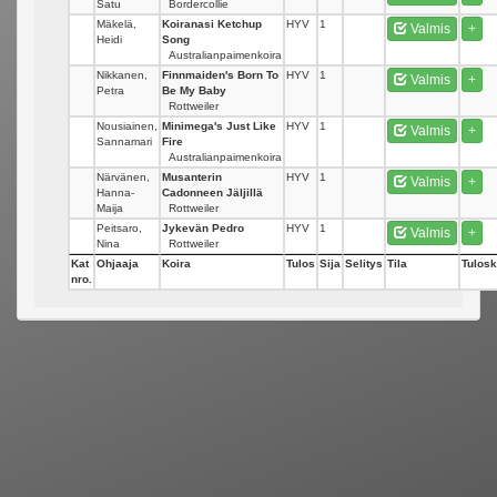
Satu
Bordercollie
Mäkelä,
Koiranasi Ketchup
HYV
1
Valmis
+
Heidi
Song
Australianpaimenkoira
Nikkanen,
Finnmaiden's Born To
HYV
1
Valmis
+
Petra
Be My Baby
Rottweiler
Nousiainen,
Minimega's Just Like
HYV
1
Valmis
+
Sannamari
Fire
Australianpaimenkoira
Närvänen,
Musanterin
HYV
1
Valmis
+
Hanna-
Cadonneen Jäljillä
Maija
Rottweiler
Peitsaro,
Jykevän Pedro
HYV
1
Valmis
+
Nina
Rottweiler
Kat
Ohjaaja
Koira
Tulos
Sija
Selitys
Tila
Tulosk
nro.